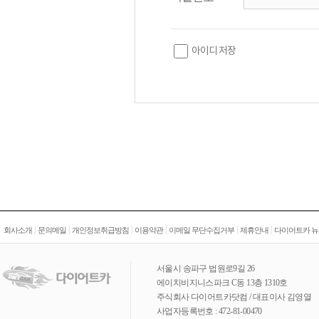
아이디 저장
|
|
|
|
|
|
회사소개
문의메일
개인정보취급방침
이용약관
이메일 무단수집거부
제휴안내
다이어트카 뉴
서울시 송파구 법원로9길 26
에이치비지니스파크 C동 13층 1310호
주식회사 다이어트카닷컴 / 대표이사 김영열
사업자등록번호 : 472-81-00470