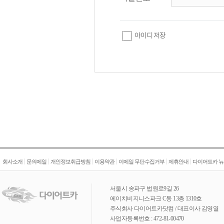
아이디 저장
|
|
|
|
|
|
회사소개
문의메일
개인정보취급방침
이용약관
이메일 무단수집거부
제휴안내
다이어트카 뉴
서울시 송파구 법원로9길 26
에이치비지니스파크 C동 13층 1310호
주식회사 다이어트카닷컴 / 대표이사 김영열
사업자등록번호 : 472-81-00470