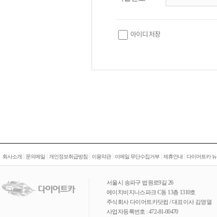
아이디 저장
|
|
|
|
|
|
회사소개
문의메일
개인정보취급방침
이용약관
이메일 무단수집거부
제휴안내
다이어트카 뉴
서울시 송파구 법원로9길 26
에이치비지니스파크 C동 13층 1310호
주식회사 다이어트카닷컴 / 대표이사 김영열
사업자등록번호 : 472-81-00470