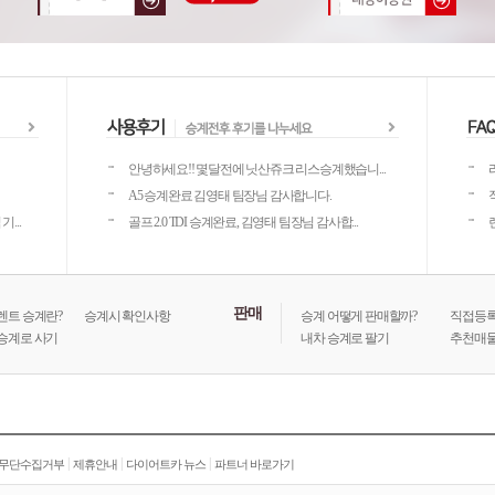
안녕하세요!! 몇달전에 닛산쥬크 리스승계했습니...
A5 승계완료 김영태 팀장님 감사합니다.
...
골프 2.0 TDI 승계완료, 김영태 팀장님 감사합...
판매
렌트 승계란?
승계시 확인사항
승계 어떻게 판매할까?
직접등록
승계로 사기
내차 승계로 팔기
추천매물
|
|
|
 무단수집거부
제휴안내
다이어트카 뉴스
파트너 바로가기