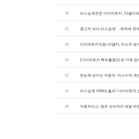
16
리스승계전문 다이어트카, AJ셀카와 
15
중고차 보다 리스승계’…취득세 면제 
14
다이어트카닷컴-AJ셀카, 리스차 승계 
13
[다이어트카 특허출원]으로 더욱 앞
12
한눈에 보이는 자동차 ‘리스이자 계산기
11
리스승계 1000대 돌파! 다이어트카
10
자동차리스, 렌트 손비처리 세법 바