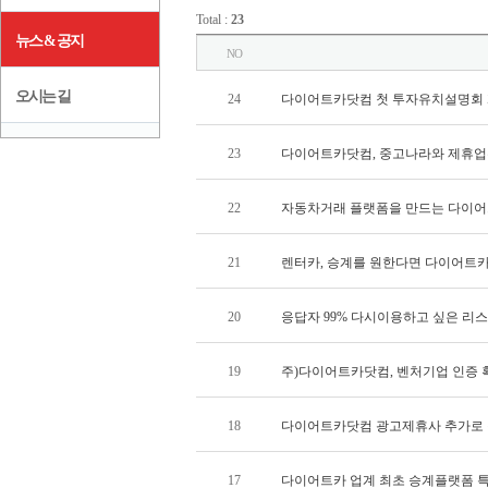
Total :
23
뉴스 & 공지
NO
오시는 길
24
다이어트카닷컴 첫 투자유치설명회
23
다이어트카닷컴, 중고나라와 제휴업
22
자동차거래 플랫폼을 만드는 다이어트
21
렌터카, 승계를 원한다면 다이어트카
20
응답자 99% 다시이용하고 싶은 리
19
주)다이어트카닷컴, 벤처기업 인증 
18
다이어트카닷컴 광고제휴사 추가로 
17
다이어트카 업계 최초 승계플랫폼 