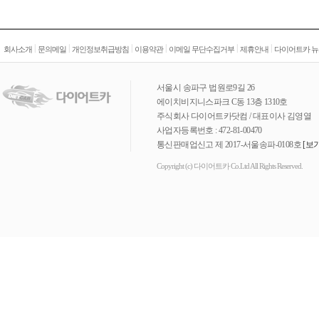
|
|
|
|
|
|
회사소개
문의메일
개인정보취급방침
이용약관
이메일 무단수집거부
제휴안내
다이어트카 뉴
서울시 송파구 법원로9길 26
에이치비지니스파크 C동 13층 1310호
주식회사 다이어트카닷컴 / 대표이사 김영열
사업자등록번호 : 472-81-00470
통신판매업신고 제 2017-서울송파-0108호
[보기
Copyright (c) 다이어트카 Co.Ltd All Rights Reserved.